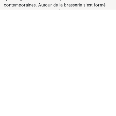
contemporaines. Autour de la brasserie s'est formé
une offre de services destinés aux brasseries mais
aussi aux consommateurs. Visites, apéros, soirées
avec musique live / djset, dégustations et diverses
animations/cours autour de la bière, de son service et
de sa dégustation.
Rejoignez-nous
Contactez-nous
info@brasserie-heritage.be
+32476044065
Rue de Luxembourg 50 - 6860 Léglise