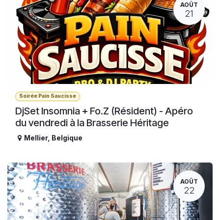
AOÛT
21
Soirée Pain Saucisse
DjSet Insomnia + Fo.Z (Résident) - Apéro
du vendredi à la Brasserie Héritage
Mellier
,
Belgique
AOÛT
22